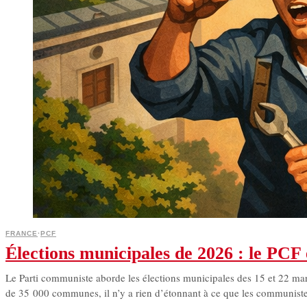
FRANCE
·
PCF
Élections municipales de 2026 : le PCF
Le Parti communiste aborde les élections municipales des 15 et 22 ma
de 35 000 communes, il n’y a rien d’étonnant à ce que les communistes