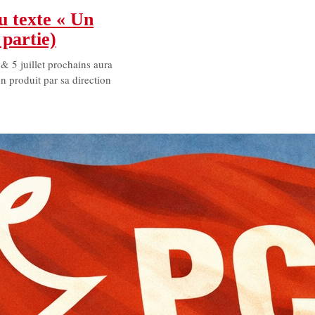
u texte « Un
partie)
& 5 juillet prochains aura
n produit par sa direction