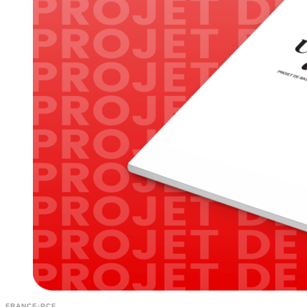
FRANCE
·
PCF