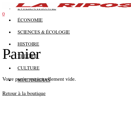
INTERNATIONAL
0
ÉCONOMIE
SCIENCES & ÉCOLOGIE
HISTOIRE
Panier
THÉORIE
CULTURE
Votre panier est actuellement vide.
MULTIMÉDIAS
Retour à la boutique