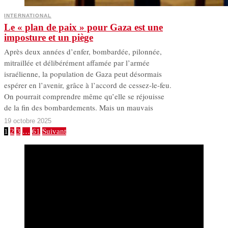
INTERNATIONAL
Le « plan de paix » pour Gaza est une
imposture et un piège
Après deux années d’enfer, bombardée, pilonnée,
mitraillée et délibérément affamée par l’armée
israélienne, la population de Gaza peut désormais
espérer en l’avenir, grâce à l’accord de cessez-le-feu.
On pourrait comprendre même qu’elle se réjouisse
de la fin des bombardements. Mais un mauvais
19 octobre 2025
1
2
3
…
61
Suivant