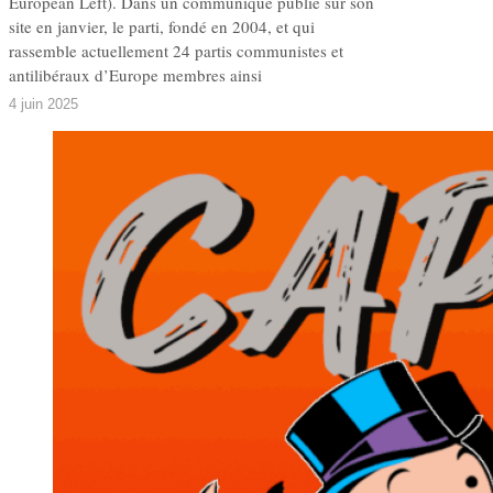
European Left). Dans un communiqué publié sur son
site en janvier, le parti, fondé en 2004, et qui
rassemble actuellement 24 partis communistes et
antilibéraux d’Europe membres ainsi
4 juin 2025