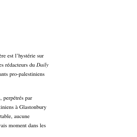
e est l’hystérie sur
Les rédacteurs du
Daily
nts pro-palestiniens
, perpétrés par
stiniens à Glastonbury
rtable, aucune
uvais moment dans les