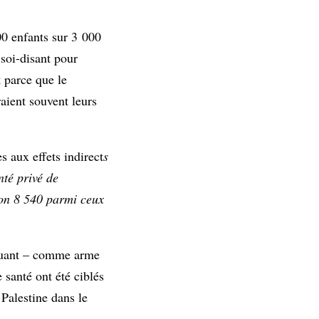
00 enfants sur 3 000
 soi-disant pour
t parce que le
raient souvent leurs
s aux effets indirect
s
nté privé de
ron 8 540 parmi ceux
loquant – comme arme
 santé ont été ciblés
Palestine dans le