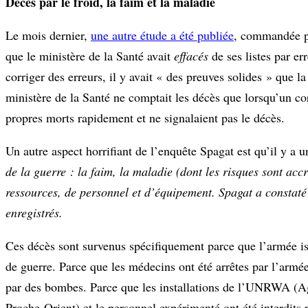
Décès par le froid, la faim et la maladie
Le mois dernier,
une autre étude a été publiée
, commandée 
que le ministère de la Santé avait
effacés
de ses listes par er
corriger des erreurs, il y avait « des preuves solides » que la
ministère de la Santé ne comptait les décès que lorsqu’un corp
propres morts rapidement et ne signalaient pas le décès.
Un autre aspect horrifiant de l’enquête Spagat est qu’il y a 
de la guerre : la faim, la maladie (dont les risques sont accr
ressources, de personnel et d’équipement. Spagat a constaté 
enregistrés.
Ces décès sont survenus spécifiquement parce que l’armée is
de guerre. Parce que les médecins ont été arrêtes par l’armée.
par des bombes. Parce que les installations de l’UNRWA (Age
Proche-Orient) et le personnel expérimenté ont été interdits p