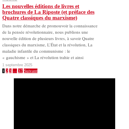
Les nouvelles éditions de livres et
brochures de La Riposte (et préface des
Quatre classiques du marxisme)
Dans notre démarche de promouvoir la connaissance
de la pensée révolutionnaire, nous publions une
nouvelle édition de plusieurs livres, à savoir Quatre
classiques du marxisme, L’État et la révolution, La
maladie infantile du communisme : le
« gauchisme » et La révolution trahie et ainsi
1 septembre 2025
1
2
3
…
37
Suivant