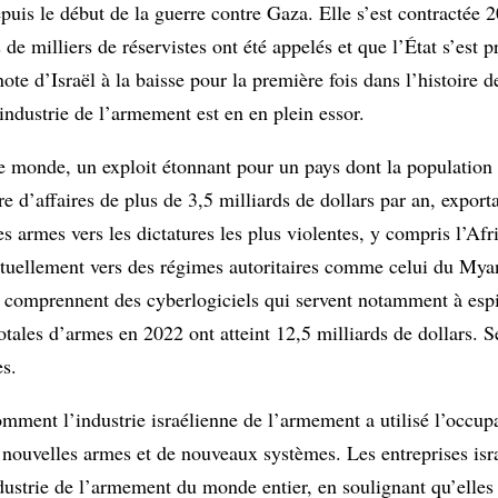
uis le début de la guerre contre Gaza. Elle s’est contractée 
 de milliers de réservistes ont été appelés et que l’État s’est 
te d’Israël à la baisse pour la première fois dans l’histoire d
 industrie de l’armement est en en plein essor.
le monde, un exploit étonnant pour un pays dont la population
e d’affaires de plus de 3,5 milliards de dollars par an, export
es armes vers les dictatures les plus violentes, y compris l’A
actuellement vers des régimes autoritaires comme celui du Mya
és comprennent des cyberlogiciels qui servent notamment à esp
totales d’armes en 2022 ont atteint 12,5 milliards de dollars. 
es.
omment l’industrie israélienne de l’armement a utilisé l’occup
 nouvelles armes et de nouveaux systèmes. Les entreprises isr
dustrie de l’armement du monde entier, en soulignant qu’elles