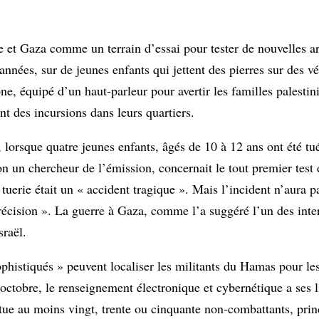
ée et Gaza comme un terrain d’essai pour tester de nouvelles a
années, sur de jeunes enfants qui jettent des pierres sur des v
ne, équipé d’un haut-parleur pour avertir les familles palesti
t des incursions dans leurs quartiers.
, lorsque quatre jeunes enfants, âgés de 10 à 12 ans ont été tu
lon un chercheur de l’émission, concernait le tout premier tes
tuerie était un « accident tragique ». Mais l’incident n’aura 
précision ». La guerre à Gaza, comme l’a suggéré l’un des int
sraël.
phistiqués » peuvent localiser les militants du Hamas pour le
tobre, le renseignement électronique et cybernétique a ses l
 tue au moins vingt, trente ou cinquante non-combattants, pri