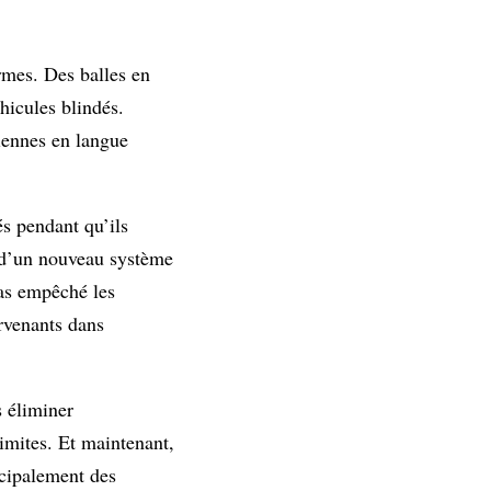
rmes. Des balles en
éhicules blindés.
niennes en langue
és pendant qu’ils
t d’un nouveau système
pas empêché les
ervenants dans
s éliminer
imites. Et maintenant,
ncipalement des