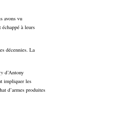
us avons vu
nt échappé à leurs
des décennies. La
ry
d’Antony
t impliquer les
chat d’armes produites