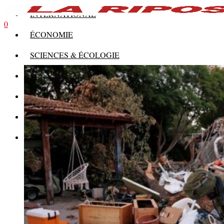
INTERNATIONAL
0
ÉCONOMIE
SCIENCES & ÉCOLOGIE
HISTOIRE
THÉORIE
CULTURE
MULTIMÉDIAS