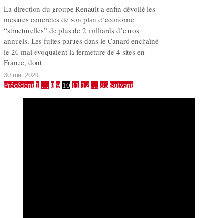
La direction du groupe Renault a enfin dévoilé les
mesures concrètes de son plan d’économie
“structurelles” de plus de 2 milliards d’euros
annuels. Les fuites parues dans le Canard enchaîné
le 20 mai évoquaient la fermeture de 4 sites en
France, dont
30 mai 2020
Précédent
1
…
8
9
10
11
12
…
85
Suivant