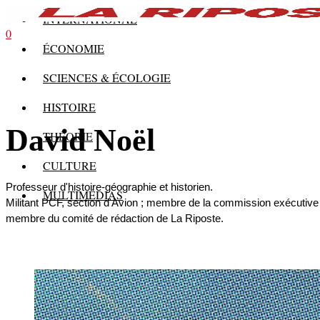
INTERNATIONAL
0
ÉCONOMIE
SCIENCES & ÉCOLOGIE
HISTOIRE
David Noël
THÉORIE
CULTURE
Professeur d'histoire-géographie et historien.
MULTIMÉDIAS
Militant PCF, section d'Avion ; membre de la commission exécutive
membre du comité de rédaction de La Riposte.