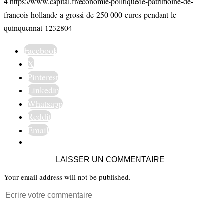
4
https://www.capital.fr/economie-politique/le-patrimoine-de-
francois-hollande-a-grossi-de-250-000-euros-pendant-le-
quinquennat-1232804
Facebook
X
Pinterest
Linkedin
Whatsapp
Reddit
Email
LAISSER UN COMMENTAIRE
Your email address will not be published.