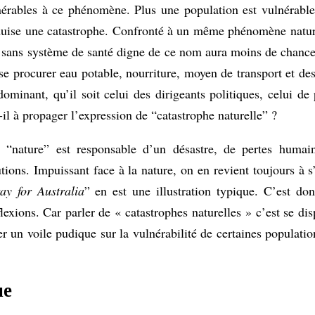
lnérables à ce phénomène. Plus une population est vulnérab
roduise une catastrophe. Confronté à un même phénomène natu
ys sans système de santé digne de ce nom aura moins de chance
e procurer eau potable, nourriture, moyen de transport et des
minant, qu’il soit celui des dirigeants politiques, celui de 
l à propager l’expression de “catastrophe naturelle” ?
a “nature” est responsable d’un désastre, de pertes humain
ions. Impuissant face à la nature, on en revient toujours à s
ay for Australia
” en est une illustration typique. C’est do
lexions. Car parler de « catastrophes naturelles » c’est se di
er un voile pudique sur la vulnérabilité de certaines populatio
ue