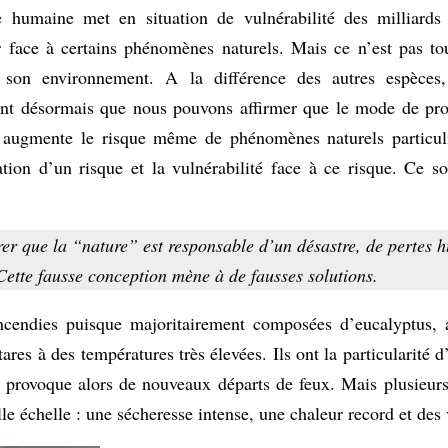
e humaine met en situation de vulnérabilité des milliards 
ger face à certains phénomènes naturels. Mais ce n’est pas t
c son environnement. A la différence des autres espèce
oint désormais que nous pouvons affirmer que le mode de pr
i augmente le risque même de phénomènes naturels particul
tion d’un risque et la vulnérabilité face à ce risque. Ce so
rer que la “nature” est responsable d’un désastre, de pertes 
 Cette fausse conception mène à de fausses solutions.
ncendies puisque majoritairement composées d’eucalyptus, a
es à des températures très élevées. Ils ont la particularité d
re provoque alors de nouveaux départs de feux. Mais plusieu
e échelle : une sécheresse intense, une chaleur record et des 