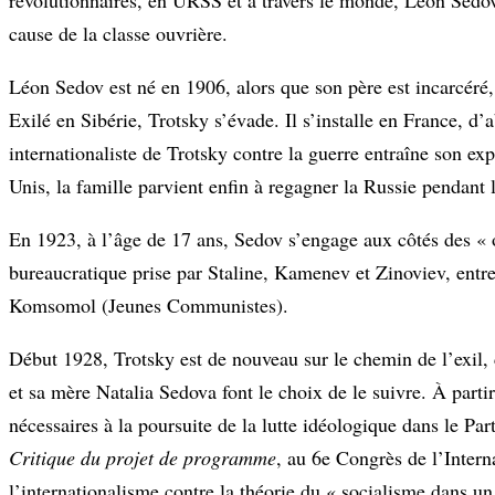
cause de la classe ouvrière.
Léon Sedov est né en 1906, alors que son père est incarcéré, 
Exilé en Sibérie, Trotsky s’évade. Il s’installe en France, d
internationaliste de Trotsky contre la guerre entraîne son ex
Unis, la famille parvient enfin à regagner la Russie pendant 
En 1923, à l’âge de 17 ans, Sedov s’engage aux côtés des « op
bureaucratique prise par Staline, Kamenev et Zinoviev, entre 
Komsomol (Jeunes Communistes).
Début 1928, Trotsky est de nouveau sur le chemin de l’exil, c
et sa mère Natalia Sedova font le choix de le suivre. À part
nécessaires à la poursuite de la lutte idéologique dans le Par
Critique du projet de programme
, au 6e Congrès de l’Intern
l’internationalisme contre la théorie du « socialisme dans un