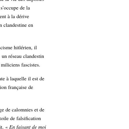
 s’occupe de la
nt à la dérive
n clandestine en
isme hitlérien, il
, un réseau clandestin
miliciens fascistes.
te à laquelle il est de
tion française de
ge de calomnies et de
ile de falsification
it. «
En faisant de moi