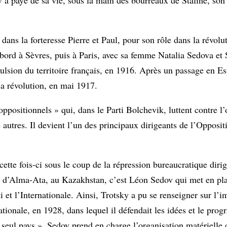
dans la forteresse Pierre et Paul, pour son rôle dans la révolu
’abord à Sèvres, puis à Paris, avec sa femme Natalia Sedova et 
pulsion du territoire français, en 1916. Après un passage en E
la révolution, en mai 1917.
positionnels » qui, dans le Parti Bolchevik, luttent contre l’
autres. Il devient l’un des principaux dirigeants de l’Opposit
ette fois-ci sous le coup de la répression bureaucratique diri
ir d’Alma-Ata, au Kazakhstan, c’est Léon Sedov qui met en pla
ti et l’Internationale. Ainsi, Trotsky a pu se renseigner sur l’
ationale, en 1928, dans lequel il défendait les idées et le pr
 seul pays ». Sedov prend en charge l’organisation matérielle 