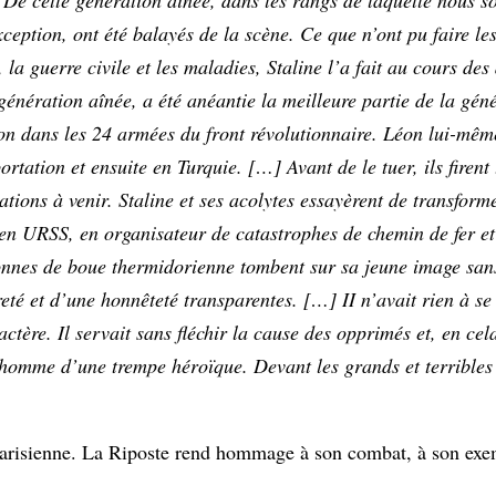
xception, ont été balayés de la scène. Ce que n’ont pu faire le
la guerre civile et les maladies, Staline l’a fait au cours des
génération aînée, a été anéantie la meilleure partie de la gén
tion dans les 24 armées du front révolutionnaire. Léon lui-mê
rtation et ensuite en Turquie. […] Avant de le tuer, ils firent
ations à venir. Staline et ses acolytes essayèrent de transfor
e en URSS, en organisateur de catastrophes de chemin de fer et
tonnes de boue thermidorienne tombent sur sa jeune image sans
eté et d’une honnêteté transparentes. […] II n’avait rien à se
tère. Il servait sans fléchir la cause des opprimés et, en cela, 
su homme d’une trempe héroïque. Devant les grands et terrible
parisienne. La Riposte rend hommage à son combat, à son exem