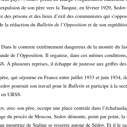
 l’expulsion de son père vers la Turquie, en février 1929, Sedov
e des prisons et des lieux d’exil des communistes qui s’oppose
de la rédaction du
Bulletin de l’Opposition
et de son expéditio
. Dans le contexte extrêmement dangereux de la montée du fasc
emande de l’Opposition. Il organise, dans ces mêmes conditions
. À plusieurs reprises, il échappe de justesse aux griffes des 
 père, qui séjourne en France entre juillet 1933 et juin 1934, da
Sedov poursuit son travail pour le
Bulletin
et participe à la sec
on en URSS.
v, avec son père, occupe une place centrale dans l’échafauda
e du procès de Moscou, Sedov démonte, point par point, la to
u meurtrier de Staline se resserre autour de Sédov. Et il le sa