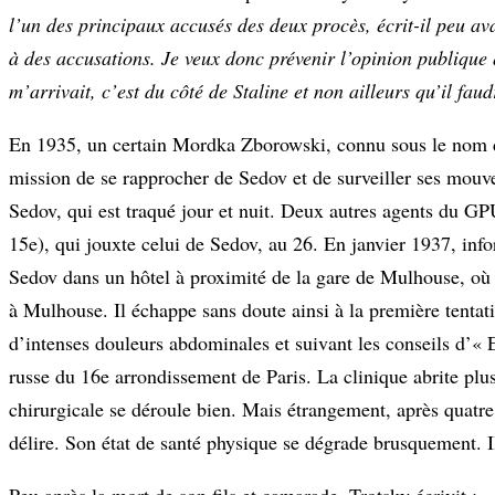
l’un des principaux accusés des deux procès, écrit-il peu ava
à des accusations. Je veux donc prévenir l’opinion publique 
m’arrivait, c’est du côté de Staline et non ailleurs qu’il fau
En 1935, un certain Mordka Zborowski, connu sous le nom d’Ét
mission de se rapprocher de Sedov et de surveiller ses mouv
Sedov, qui est traqué jour et nuit. Deux autres agents du G
15e), qui jouxte celui de Sedov, au 26. En janvier 1937, in
Sedov dans un hôtel à proximité de la gare de Mulhouse, où 
à Mulhouse. Il échappe sans doute ainsi à la première tentativ
d’intenses douleurs abdominales et suivant les conseils d’«
russe du 16e arrondissement de Paris. La clinique abrite plu
chirurgicale se déroule bien. Mais étrangement, après quat
délire. Son état de santé physique se dégrade brusquement. I
Peu après la mort de son fils et camarade, Trotsky écrivit : 