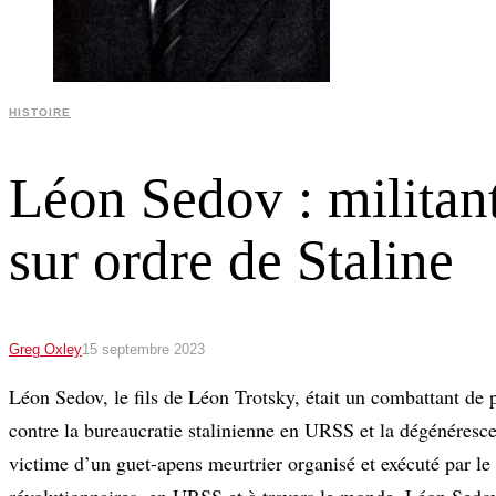
HISTOIRE
Léon Sedov : militant
sur ordre de Staline
Greg Oxley
15 septembre 2023
Léon Sedov, le fils de Léon Trotsky, était un combattant de
contre la bureaucratie stalinienne en URSS et la dégénéresce
victime d’un guet-apens meurtrier organisé et exécuté par le
révolutionnaires, en URSS et à travers le monde, Léon Sedov