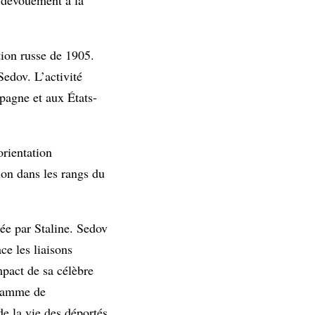
tion russe de 1905.
Sedov. L’activité
spagne et aux États-
orientation
ion dans les rangs du
gée par Staline. Sedov
ce les liaisons
impact de sa célèbre
ogramme de
de la vie des déportés