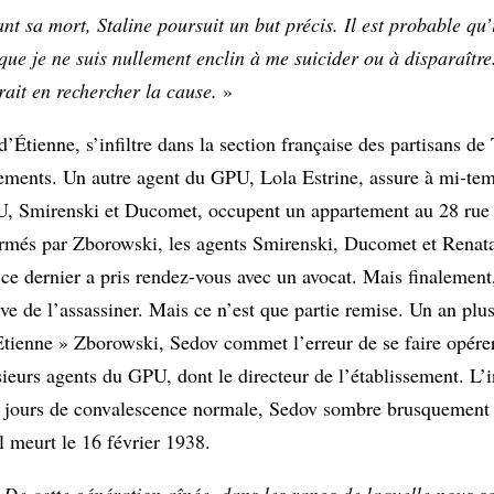
nt sa mort, Staline poursuit un but précis. Il est probable qu’
que je ne suis nullement enclin à me suicider ou à disparaître
drait en rechercher la cause.
»
ienne, s’infiltre dans la section française des partisans de 
ements. Un autre agent du GPU, Lola Estrine, assure à mi-temp
PU, Smirenski et Ducomet, occupent un appartement au 28 rue 
formés par Zborowski, les agents Smirenski, Ducomet et Renata
ce dernier a pris rendez-vous avec un avocat. Mais finalement
e de l’assassiner. Mais ce n’est que partie remise. Un an plus 
 Etienne » Zborowski, Sedov commet l’erreur de se faire opére
sieurs agents du GPU, dont le directeur de l’établissement. L’i
re jours de convalescence normale, Sedov sombre brusquement 
l meurt le 16 février 1938.
«
De cette génération aînée, dans les rangs de laquelle nous s