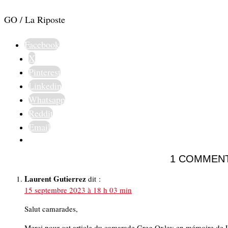
GO / La Riposte
Facebook
X
Pinterest
Linkedin
Whatsapp
Reddit
Email
1 COMMEN
Laurent Gutierrez
dit :
15 septembre 2023 à 18 h 03 min
Salut camarades,
Merci pour cet article du camarade Greg Oxley en mémoire de Léon