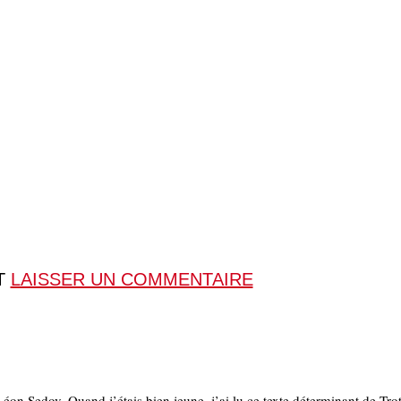
T
LAISSER UN COMMENTAIRE
 Sedov. Quand j’étais bien jeune, j’ai lu ce texte déterminant de Trots