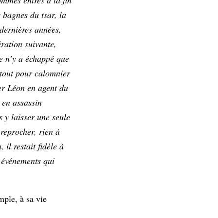
s bagnes du tsar, la
 dernières années,
ération suivante,
me n’y a échappé que
 tout pour calomnier
mer Léon en agent du
 en assassin
 y laisser une seule
 reprocher, rien à
il restait fidèle à
s événements qui
ple, à sa vie