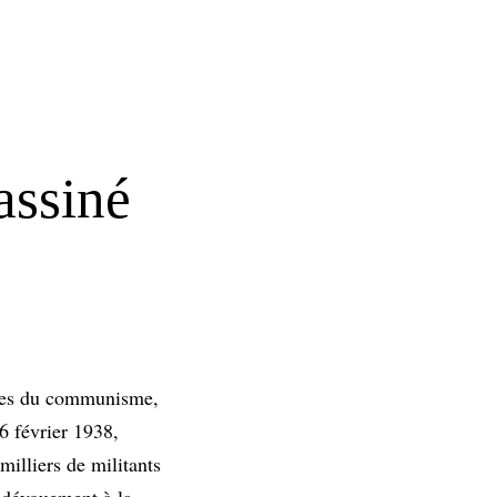
assiné
iques du communisme,
6 février 1938,
illiers de militants
n dévouement à la