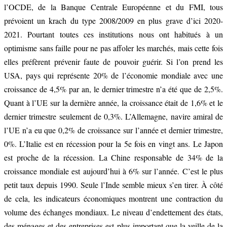
l’OCDE, de la Banque Centrale Européenne et du FMI, tous
prévoient un krach du type 2008/2009 en plus grave d’ici 2020-
2021. Pourtant toutes ces institutions nous ont habitués à un
optimisme sans faille pour ne pas affoler les marchés, mais cette fois
elles préfèrent prévenir faute de pouvoir guérir. Si l’on prend les
USA, pays qui représente 20% de l’économie mondiale avec une
croissance de 4,5% par an, le dernier trimestre n’a été que de 2,5%.
Quant à l’UE sur la dernière année, la croissance était de 1,6% et le
dernier trimestre seulement de 0,3%. L’Allemagne, navire amiral de
l’UE n’a eu que 0,2% de croissance sur l’année et dernier trimestre,
0%. L’Italie est en récession pour la 5e fois en vingt ans. Le Japon
est proche de la récession. La Chine responsable de 34% de la
croissance mondiale est aujourd’hui à 6% sur l’année. C’est le plus
petit taux depuis 1990. Seule l’Inde semble mieux s’en tirer. À côté
de cela, les indicateurs économiques montrent une contraction du
volume des échanges mondiaux. Le niveau d’endettement des états,
des ménages et des entreprises est plus important que la veille de la