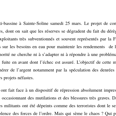
anti-bassine à Sainte-Soline samedi 25 mars. Le projet de c
s, dont on sait que les réserves se dégradent du fait du dérè
 exploitants très subventionnés et souvent représentés par l
 sur les besoins en eau pour maintenir les rendements de l’
rité ne cherche ni à s’adapter ni à répondre à une problémat
fuite en avant dont l’échec est assuré. L’objectif de cette m
érer de l’argent notamment par la spéculation des denrées a
s projets néfastes.
 ont fait face à un dispositif de répression absolument impre
s occasionnant des mutilations et des blessures très graves. 
s militants ont été dépeints comme des terroristes dont le se
iolence des forces de l’ordre. Mais qui sème le chaos ? Qui p