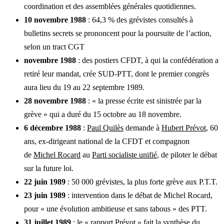
coordination et des assemblées générales quotidiennes.
10 novembre 1988
: 64,3 % des grévistes consultés à
bulletins secrets se prononcent pour la poursuite de l’action,
selon un tract CGT
novembre 1988
: des postiers CFDT, à qui la confédération a
retiré leur mandat, crée SUD-PTT, dont le premier congrès
aura lieu du 19 au 22 septembre 1989.
28 novembre 1988
: « la presse écrite est sinistrée par la
grève » qui a duré du 15 octobre au 18 novembre.
6 décembre 1988
:
Paul Quilès
demande à
Hubert Prévot
, 60
ans, ex-dirigeant national de la CFDT et compagnon
de
Michel Rocard
au
Parti socialiste unifié
, de piloter le débat
sur la future loi.
22 juin 1989
: 50 000 grévistes, la plus forte grève aux P.T.T.
23 juin 1989
: intervention dans le débat de Michel Rocard,
pour « une évolution ambitieuse et sans tabous » des PTT.
31 juillet 1989
: le « rapport Prévot » fait la synthèse du