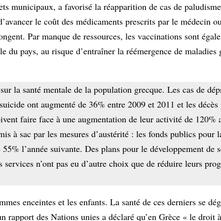
ts municipaux, a favorisé la réapparition de cas de paludism
d’avancer le coût des médicaments prescrits par le médecin ou
longent. Par manque de ressources, les vaccinations sont égal
ale du pays, au risque d’entraîner la réémergence de maladies 
ur la santé mentale de la population grecque. Les cas de dépr
e suicide ont augmenté de 36% entre 2009 et 2011 et les décès 
ivent faire face à une augmentation de leur activité de 120% 
 mis à sac par les mesures d’austérité : les fonds publics pour 
 55% l’année suivante. Des plans pour le développement de s
s services n’ont pas eu d’autre choix que de réduire leurs pro
mmes enceintes et les enfants. La santé de ces derniers se d
n rapport des Nations unies a déclaré qu’en Grèce « le droit à 