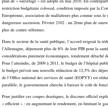
plan de « sauvetage » est adopté en mai 2010. En contrepart
restriction budgétaire colossal, condition imposée par la C
Européenne, association de malfaiteurs plus connue sous le no
dangereuse ascension. Février 2102 : un 2ème plan de sauvet
plus de contre–réformes.
Dans le secteur de la santé publique, l’accord exigeait la r
l’Allemagne, dépensent plus de 6% de leur PIB pour la santé 
considérations purement économiques, totalement détaché de
Pour l’atteindre, de 2009 à 2011, le budget de l’hôpital pub
le budget prévoit une nouvelle réduction de 12,5% des dépen
de l’Office national des services de santé (EOPYY) est rédu
parallèle, le gouvernement cherche à baisser le coût de fonct
Pour justifier ces coupes drastiques, le discours officiel ex
« efficient » : en augmentant le rendement, en limitant le gas