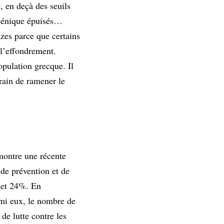
, en deçà des seuils
ygiénique épuisés…
es parce que certains
 l’effondrement.
population grecque. Il
train de ramener le
montre une récente
 de prévention et de
% et 24%. En
rmi eux, le nombre de
e lutte contre les