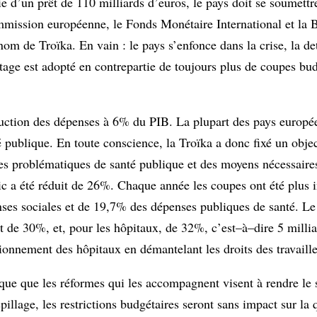
ie d’un prêt de 110 milliards d’euros, le pays doit se soumet
ommission européenne, le Fonds Monétaire International et la
m de Troïka. En vain : le pays s’enfonce dans la crise, la det
age est adopté en contrepartie de toujours plus de coupes bud
éduction des dépenses à 6% du PIB. La plupart des pays europée
publique. En toute conscience, la Troïka a donc fixé un objec
s problématiques de santé publique et des moyens nécessaires
lic a été réduit de 26%. Chaque année les coupes ont été plus
ses sociales et de 19,7% des dépenses publiques de santé. Le
it de 30%, et, pour les hôpitaux, de 32%, c’est–à–dire 5 milli
ionnement des hôpitaux en démantelant les droits des travaille
plique que les réformes qui les accompagnent visent à rendre le
pillage, les restrictions budgétaires seront sans impact sur la 