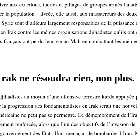
livré aux exactions, tueries et pillages de groupes armés fanat
nger la population – livrée, elle aussi, aux massacreurs des de
Syrie sont d’ailleurs largement responsables de la puissance m
 en Irak contre les mêmes organisations djihadistes qu’ils ont 
s français ont perdu leur vie au Mali en combattant les même
Irak ne résoudra rien, non plus.
x djihadistes au moyen d’une offensive terrestre kurde appuyée 
 la progression des fondamentalistes en Irak serait une nouve
 américaine ne peut pas se permettre. Le démembrement de l’Ir
ement renforcée, alors que l’un des objectifs de l’invasion de l
 le gouvernement des Etats-Unis menaçait de bombarder l’Iran. 