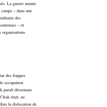
isés. La guerre menée
ux camps – dans une
ilitaire des
soutenues – et
s organisations
par des frappes
lle occupation
ak paraît désormais
’Irak était, au
Mais la dislocation de