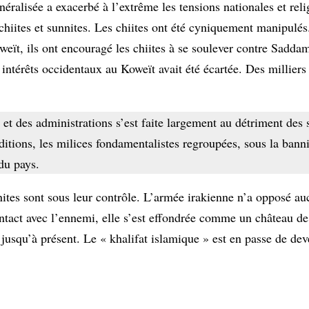
éralisée a exacerbé à l’extrême les tensions nationales et reli
 chiites et sunnites. Les chiites ont été cyniquement manipulés
weït, ils ont encouragé les chiites à se soulever contre Sadda
intérêts occidentaux au Koweït avait été écartée. Des milliers 
et des administrations s’est faite largement au détriment des s
ditions, les milices fondamentalistes regroupées, sous la banni
du pays.
ites sont sous leur contrôle. L’armée irakienne n’a opposé au
act avec l’ennemi, elle s’est effondrée comme un château de c
 jusqu’à présent. Le « khalifat islamique » est en passe de dev