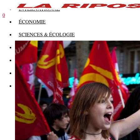
INTERNATIONAL
0
ÉCONOMIE
SCIENCES & ÉCOLOGIE
HISTOIRE
THÉORIE
CULTURE
MULTIMÉDIAS