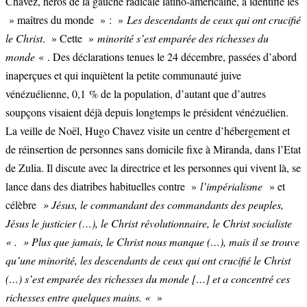
Chavez, héros de la gauche radicale latino-américaine, a identifié les
» maîtres du monde » : »
Les descendants de ceux qui ont crucifié
le Christ
. » Cette »
minorité s’est emparée des richesses du
monde
« . Des déclarations tenues le 24 décembre, passées d’abord
inaperçues et qui inquiètent la petite communauté juive
vénézuélienne, 0,1 % de la population, d’autant que d’autres
soupçons visaient déjà depuis longtemps le président vénézuélien.
La veille de Noël, Hugo Chavez visite un centre d’hébergement et
de réinsertion de personnes sans domicile fixe à Miranda, dans l’Etat
de Zulia. Il discute avec la directrice et les personnes qui vivent là, se
lance dans des diatribes habituelles contre »
l’impérialisme
» et
célèbre
» Jésus, le commandant des commandants des peuples,
Jésus le justicier (…), le Christ révolutionnaire, le Christ socialiste
« . » Plus que jamais, le Christ nous manque (…), mais il se trouve
qu’une minorité, les descendants de ceux qui ont crucifié le Christ
(…) s’est emparée des richesses du monde […] et a concentré ces
richesses entre quelques mains. «
»