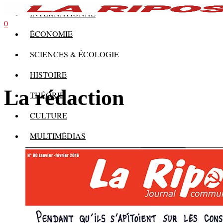
INTERNATIONAL
0
ÉCONOMIE
SCIENCES & ÉCOLOGIE
HISTOIRE
La rédaction
THÉORIE
CULTURE
MULTIMÉDIAS