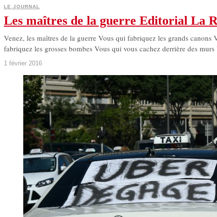
LE JOURNAL
Les maîtres de la guerre Editorial La R
Venez, les maîtres de la guerre Vous qui fabriquez les grands canons 
fabriquez les grosses bombes Vous qui vous cachez derrière des murs
1 février 2016