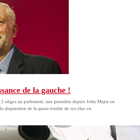
issance de la gauche !
 12 sièges au parlement, une première depuis John Major en
la disparation de la quasi-totalité de ses élus en