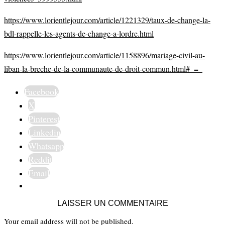
https://www.lorientlejour.com/article/1221329/taux-de-change-la-
bdl-rappelle-les-agents-de-change-a-lordre.html
https://www.lorientlejour.com/article/1158896/mariage-civil-au-
liban-la-breche-de-la-communaute-de-droit-commun.html#_=_
Facebook
X
Pinterest
Linkedin
Whatsapp
Reddit
Email
LAISSER UN COMMENTAIRE
Your email address will not be published.