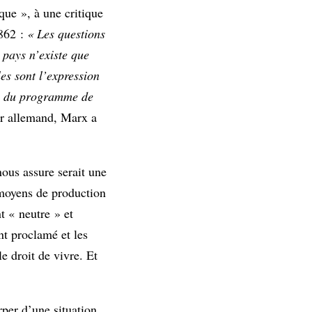
que », à une critique
1862 :
« Les questions
 pays n’existe que
les sont l’expression
e du programme de
er allemand, Marx a
nous assure serait une
 moyens de production
nt « neutre » et
nt proclamé et les
e droit de vivre. Et
rper d’une situation