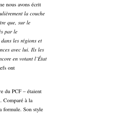
me nous avons écrit
culièrement la couche
tre que, sur le
és par le
 dans les régions et
ces avec lui. Ils les
core en votant l’État
efs ont
ure du PCF – étaient
n. Comparé à la
a formule. Son style