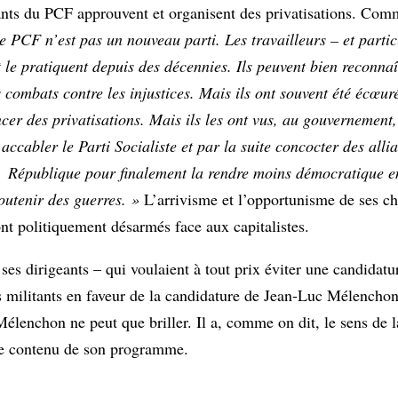
eants du PCF approuvent et organisent des privatisations. Com
e PCF n’est pas un nouveau parti. Les travailleurs – et parti
t le pratiquent depuis des décennies. Ils peuvent bien reconnaî
 combats contre les injustices. Mais ils ont souvent été écœur
cer des privatisations. Mais ils les ont vus, au gouvernement,
accabler le Parti Socialiste et par la suite concocter des allian
 République pour finalement la rendre moins démocratique en
soutenir des guerres. »
L’arrivisme et l’opportunisme de ses ch
nt politiquement désarmés face aux capitalistes.
ses dirigeants – qui voulaient à tout prix éviter une candidat
es militants en faveur de la candidature de Jean-Luc Mélencho
élenchon ne peut que briller. Il a, comme on dit, le sens de l
t le contenu de son programme.