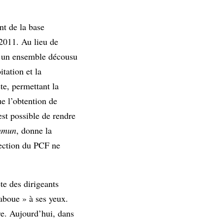
nt de la base
 2011. Au lieu de
 à un ensemble décousu
itation et la
te, permettant la
ue l’obtention de
est possible de rendre
mmun
, donne la
rection du PCF ne
ète des dirigeants
taboue » à ses yeux.
re. Aujourd’hui, dans