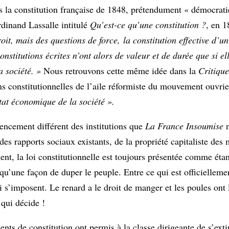
is la constitution française de 1848, prétendument « démocrati
rdinand Lassalle intitulé
Qu’est-ce qu’une constitution ?
, en 
it, mais des questions de force, la constitution effective d’un
onstitutions écrites n’ont alors de valeur et de durée que si el
a société. »
Nous retrouvons cette même idée dans la
Critiqu
s constitutionnelles de l’aile réformiste du mouvement ouvri
état économique de la société ».
gencement différent des institutions que
La France Insoumise
es rapports sociaux existants, de la propriété capitaliste des
ement, la loi constitutionnelle est toujours présentée comme éta
qu’une façon de duper le peuple. Entre ce qui est officielleme
i s’imposent. Le renard a le droit de manger et les poules ont l
 qui décide !
nts de constitution ont permis à la classe dirigeante de s’exti