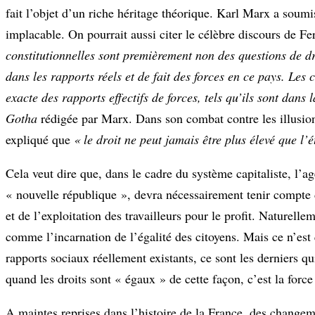
fait l’objet d’un riche héritage théorique. Karl Marx a soum
implacable. On pourrait aussi citer le célèbre discours de Fe
constitutionnelles sont premièrement non des questions de dro
dans les rapports réels et de fait des forces en ce pays. Les c
exacte des rapports effectifs de forces, tels qu’ils sont dans l
Gotha
rédigée par Marx. Dans son combat contre les illusion
expliqué que
« le droit ne peut jamais être plus élevé que l’
Cela veut dire que, dans le cadre du système capitaliste, l’a
« nouvelle république », devra nécessairement tenir compte d
et de l’exploitation des travailleurs pour le profit. Naturell
comme l’incarnation de l’égalité des citoyens. Mais ce n’est 
rapports sociaux réellement existants, ce sont les derniers qu
quand les droits sont « égaux » de cette façon, c’est la force
A maintes reprises dans l’histoire de la France, des changeme