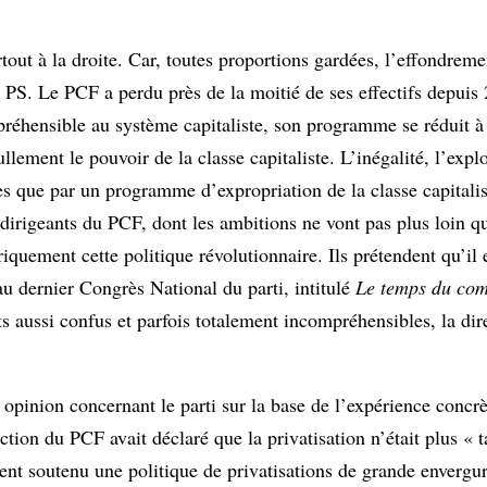
urtout à la droite. Car, toutes proportions gardées, l’effondreme
 PS. Le PCF a perdu près de la moitié de ses effectifs depuis
mpréhensible au système capitaliste, son programme se réduit
lement le pouvoir de la classe capitaliste. L’inégalité, l’explo
s que par un programme d’expropriation de la classe capitalis
 dirigeants du PCF, dont les ambitions ne vont pas plus loin q
oriquement cette politique révolutionnaire. Ils prétendent qu’il 
au dernier Congrès National du parti, intitulé
Le temps du co
nts aussi confus et parfois totalement incompréhensibles, la di
ur opinion concernant le parti sur la base de l’expérience concr
tion du PCF avait déclaré que la privatisation n’était plus « 
nt soutenu une politique de privatisations de grande envergu