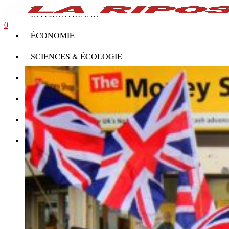
INTERNATIONAL
0
ÉCONOMIE
SCIENCES & ÉCOLOGIE
HISTOIRE
THÉORIE
CULTURE
MULTIMÉDIAS