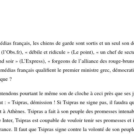
ias français, les chiens de garde sont sortis et un seul son de
(l’Obs.fr), « débile et ridicule » (Le point), « un chef de sect
d soir » (L’Express), « forgeons de l’alliance des rouge-bruns
médias français qualifient le premier ministre grec, démocra
ique ?
entendons pourtant le même son de cloche à ceci près que ses j
at : « Tsipras, démission ! Si Tsipras ne signe pas, il faudra q
 Athènes. Tsipras a fait à son peuple des promesses intenabl
e Inter, Tsipras est coupable de vouloir tenir ses promesses et 
nce. Il faut que Tsipras signe contre la volonté de son peuple