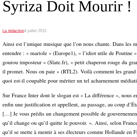
Syriza Doit Mourir !
La rédaction
4 juillet 2015
Ainsi est l’unique musique que l’on nous chante. Dans les méd
entendre : « mariole » (Europe1), « l’idiot utile de Poutine » 
gourou imposteur » (Slate.fr), « petit chaperon rouge du gran
il promet. Nous on paie » (RTL2). Voilà comment les grand 
quoi est-il coupable pour mériter un tel acharnement médiat
Sur France Inter dont le slogan est « La différence », nous 
enfin une justification et appellent, au passage, au coup d’Ét
[…] Je vous prédis un changement possible de gouvernement à
qu’il change ou qu’il quitte le pouvoir. ». Ainsi, selon Franc
qu’il se mette à mentir à ses électeurs comme Hollande en Fra