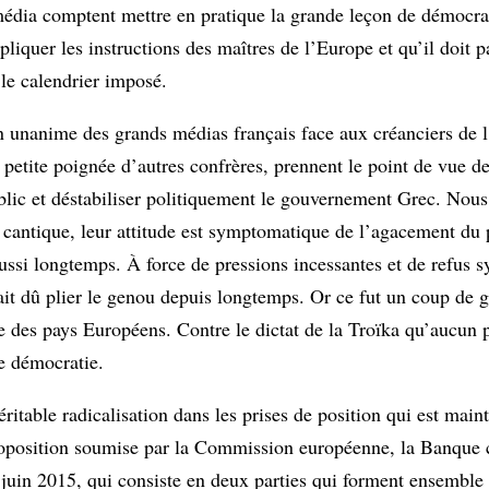
média comptent mettre en pratique la grande leçon de démocrat
ppliquer les instructions des maîtres de l’Europe et qu’il doit 
 le calendrier imposé.
ion unanime des grands médias français face aux créanciers de 
tite poignée d’autres confrères, prennent le point de vue de
ublic et déstabiliser politiquement le gouvernement Grec. Nou
n cantique, leur attitude est symptomatique de l’agacement du 
 aussi longtemps. À force de pressions incessantes et de refus 
ait dû plier le genou depuis longtemps. Or ce fut un coup de 
 des pays Européens. Contre le dictat de la Troïka qu’aucun p
le démocratie.
ritable radicalisation dans les prises de position qui est main
proposition soumise par la Commission européenne, la Banque 
juin 2015, qui consiste en deux parties qui forment ensemble 