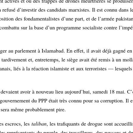
t actives et où des frappes de drones meurtrières se produise
 refusé d’investir des candidats marxistes. Il est connu dans
sition des fondamentalistes d’une part, et de l’armée pakistan
 a combattu sur la base d’un programme socialiste contre l’impé
iéger au parlement à Islamabad. En effet, il avait déjà gagné e
 tardivement et, entretemps, le siège avait été remis à un moll
nais, liés à la réaction islamiste et aux terroristes — lesquel
devaient avoir à nouveau lieu aujourd’hui, samedi 18 mai. C’e
Le gouvernement du PPP était très connu pour sa corruption. Il es
 sera même probablement pire.
es escrocs, les
taliban
, les trafiquants de drogue sont accueill
 les représentants du peuple, des travailleurs, des paysans et d