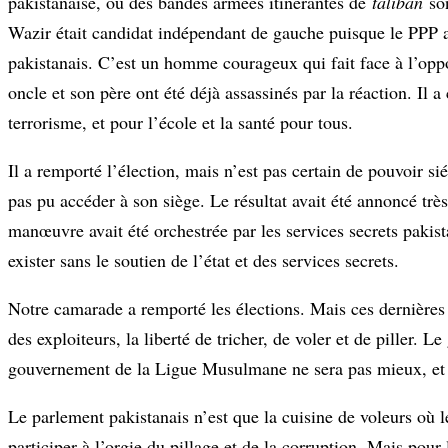
pakistanaise, où des bandes armées itinérantes de
taliban
son
Wazir était candidat indépendant de gauche puisque le PPP a
pakistanais. C’est un homme courageux qui fait face à l’oppo
oncle et son père ont été déjà assassinés par la réaction. Il
terrorisme, et pour l’école et la santé pour tous.
Il a remporté l’élection, mais n’est pas certain de pouvoir s
pas pu accéder à son siège. Le résultat avait été annoncé très
manœuvre avait été orchestrée par les services secrets pakista
exister sans le soutien de l’état et des services secrets.
Notre camarade a remporté les élections. Mais ces dernières 
des exploiteurs, la liberté de tricher, de voler et de piller. 
gouvernement de la Ligue Musulmane ne sera pas mieux, et
Le parlement pakistanais n’est que la cuisine de voleurs où l
participer à l’orgie du pillage et de la corruption. Mais pour