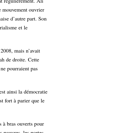
nt régulièrement. Ali
 le mouvement ouvrier
aise d’autre part. Son
rialisme et le
n 2008, mais n’avait
ah de droite. Cette
s ne pourraient pas
st ainsi la démocratie
t fort à parier que le
is à bras ouverts pour
es pauvres, les portes