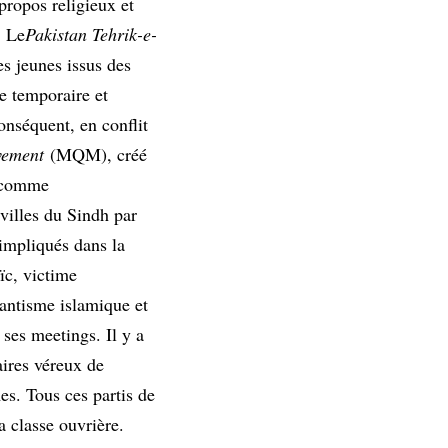
propos religieux et
. Le
Pakistan Tehrik-e-
es jeunes issus des
e temporaire et
conséquent, en conflit
vement
(MQM), créé
s comme
villes du Sindh par
 impliqués dans la
ïc, victime
rantisme islamique et
 ses meetings. Il y a
aires véreux de
mes. Tous ces partis de
la classe ouvrière.