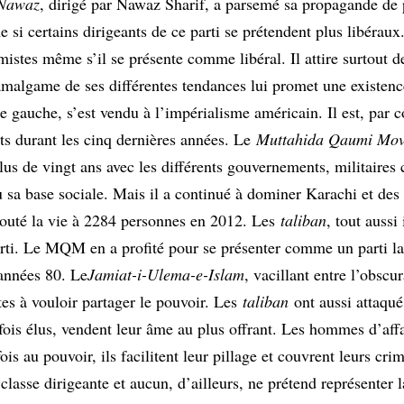
Nawaz
, dirigé par Nawaz Sharif, a parsemé sa propagande de 
 si certains dirigeants de ce parti se prétendent plus libéraux
mistes même s’il se présente comme libéral. Il attire surtout d
amalgame de ses différentes tendances lui promet une existenc
de gauche, s’est vendu à l’impérialisme américain. Il est, par 
ts durant les cinq dernières années. Le
Muttahida Qaumi Mo
lus de vingt ans avec les différents gouvernements, militaire
u sa base sociale. Mais il a continué à dominer Karachi et des 
couté la vie à 2284 personnes en 2012. Les
taliban
, tout aussi
parti. Le MQM en a profité pour se présenter comme un parti la
 années 80. Le
Jamiat-i-Ulema-e-Islam
, vacillant entre l’obscu
tes à vouloir partager le pouvoir. Les
taliban
ont aussi attaqué
fois élus, vendent leur âme au plus offrant. Les hommes d’aff
is au pouvoir, ils facilitent leur pillage et couvrent leurs cri
a classe dirigeante et aucun, d’ailleurs, ne prétend représenter 