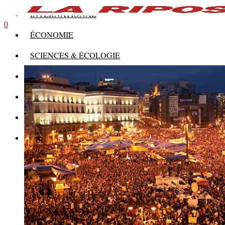
INTERNATIONAL
0
ÉCONOMIE
SCIENCES & ÉCOLOGIE
HISTOIRE
THÉORIE
CULTURE
MULTIMÉDIAS