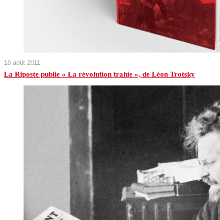
18 août 2011
La Riposte publie « La révolution trahie », de Léon Trotsky