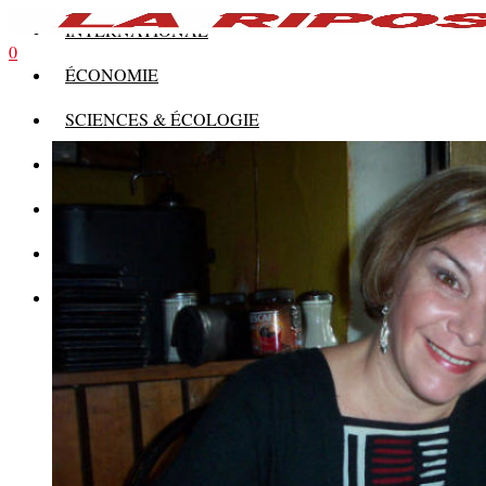
INTERNATIONAL
0
ÉCONOMIE
SCIENCES & ÉCOLOGIE
HISTOIRE
THÉORIE
CULTURE
MULTIMÉDIAS