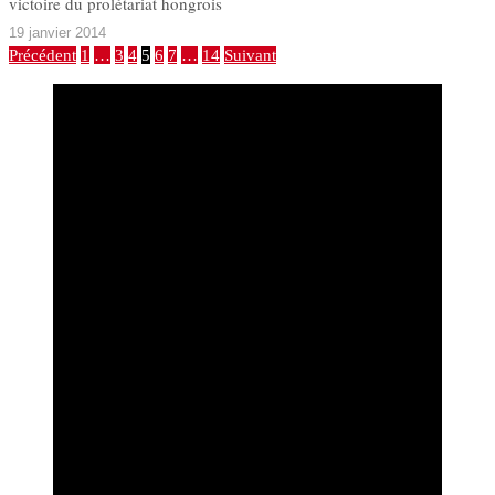
victoire du prolétariat hongrois
19 janvier 2014
Précédent
1
…
3
4
5
6
7
…
14
Suivant