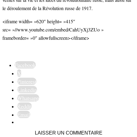
le déroulement de la Révolution russe de 1917.
<iframe width= »620″ height= »415″
src= »//www.youtube.com/embed/CahUyXj3ZUo »
frameborder= »0″ allowfullscreen></iframe>
Facebook
X
Pinterest
Linkedin
Whatsapp
Reddit
Email
LAISSER UN COMMENTAIRE