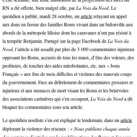
RN a été offerte, bien malgré elle, par
La Voix du Nord
. Le
quotidien a publié, mardi 28 octobre, un
article
relayant un appel
aux dons en faveur des familles Roms vivant dans un bidonville aux
abords de la métropole lilloise dont les caravanes n’ont pas résisté à
la tempête Benjamin. Partagé sur la page Facebook de
La Voix du
Nord
, l’article a été assailli par plus de 3 000 commentaires injurieux
opposant les Roms, accusés de tous les maux, d’être des voleurs, des
profiteurs, de toucher des aides mirobolantes, etc. aux « bons
Français » aux fins de mois difficiles et victimes des mauvais coups
du gouvernement. Face au déferlement de commentaires grossiers et
injurieux et aux menaces de mort visant les Roms et les bénévoles
des associations caritatives qui s’en occupent,
La Voix du Nord
a dû
bloquer les commentaires sous son article.
e quotidien nordiste s’en est expliqué le lendemain, dans un
article
L
déplorant la violence des réseaux : «
Nous publions chaque année
des centaines d’articles sur la problématique des Roms et des gens