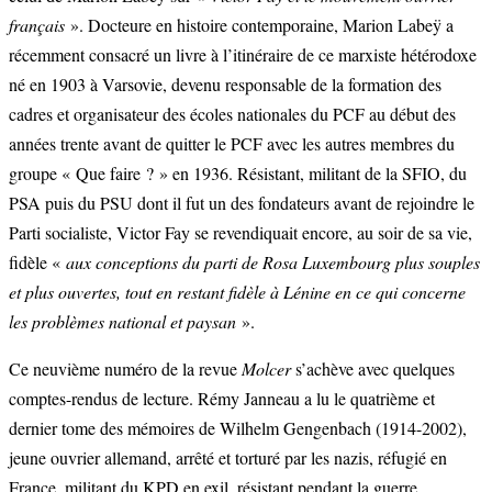
français
». Docteure en histoire contemporaine, Marion Labeÿ a
récemment consacré un livre à l’itinéraire de ce marxiste hétérodoxe
né en 1903 à Varsovie, devenu responsable de la formation des
cadres et organisateur des écoles nationales du PCF au début des
années trente avant de quitter le PCF avec les autres membres du
groupe « Que faire ? » en 1936. Résistant, militant de la SFIO, du
PSA puis du PSU dont il fut un des fondateurs avant de rejoindre le
Parti socialiste, Victor Fay se revendiquait encore, au soir de sa vie,
fidèle «
aux conceptions du parti de Rosa Luxembourg plus souples
et plus ouvertes, tout en restant fidèle à Lénine en ce qui concerne
les problèmes national et paysan
».
Ce neuvième numéro de la revue
Molcer
s’achève avec quelques
comptes-rendus de lecture. Rémy Janneau a lu le quatrième et
dernier tome des mémoires de Wilhelm Gengenbach (1914-2002),
jeune ouvrier allemand, arrêté et torturé par les nazis, réfugié en
France, militant du KPD en exil, résistant pendant la guerre,