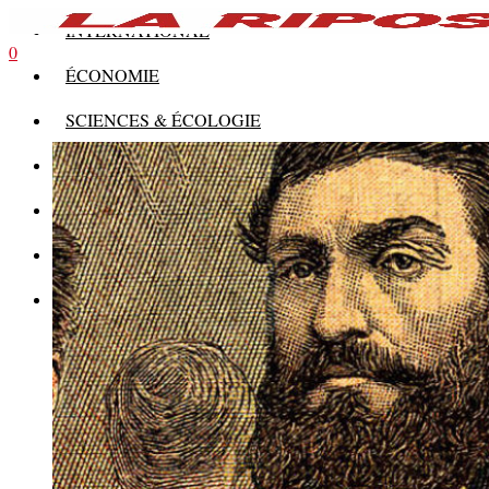
INTERNATIONAL
0
ÉCONOMIE
SCIENCES & ÉCOLOGIE
HISTOIRE
THÉORIE
CULTURE
MULTIMÉDIAS