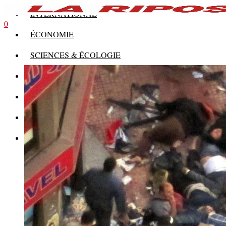
INTERNATIONAL
0
ÉCONOMIE
SCIENCES & ÉCOLOGIE
HISTOIRE
THÉORIE
CULTURE
MULTIMÉDIAS