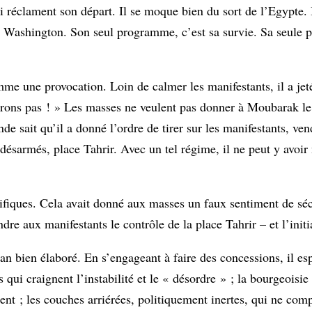
 réclament son départ. Il se moque bien du sort de l’Egypte. 
à Washington. Son seul programme, c’est sa survie. Sa seule pe
e une provocation. Loin de calmer les manifestants, il a jeté 
artirons pas ! » Les masses ne veulent pas donner à Moubarak 
nde sait qu’il a donné l’ordre de tirer sur les manifestants, ve
désarmés, place Tahrir. Avec un tel régime, il ne peut y avoir n
ifiques. Cela avait donné aux masses un faux sentiment de séc
dre aux manifestants le contrôle de la place Tahrir – et l’initi
lan bien élaboré. En s’engageant à faire des concessions, il es
 qui craignent l’instabilité et le « désordre » ; la bourgeoisie
ent ; les couches arriérées, politiquement inertes, qui ne com