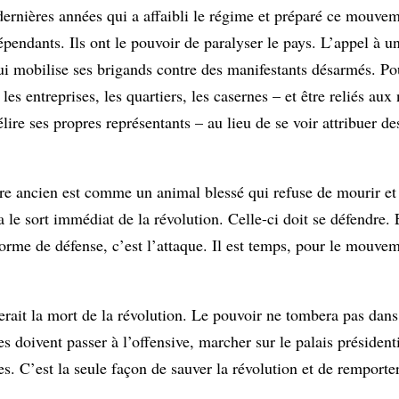
dernières années qui a affaibli le régime et préparé ce mouvem
épendants. Ils ont le pouvoir de paralyser le pays. L’appel à u
qui mobilise ses brigands contre des manifestants désarmés. Po
es entreprises, les quartiers, les casernes – et être reliés aux
lire ses propres représentants – au lieu de se voir attribuer de
re ancien est comme un animal blessé qui refuse de mourir et 
le sort immédiat de la révolution. Celle-ci doit se défendre. 
forme de défense, c’est l’attaque. Il est temps, pour le mouvem
é serait la mort de la révolution. Le pouvoir ne tombera pas dan
 doivent passer à l’offensive, marcher sur le palais présidenti
s. C’est la seule façon de sauver la révolution et de remporter