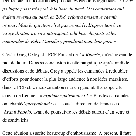
Démocrate, à l’occasion des prochaines élections régionales.
« Cette
politique passe très mal, à la base du parti. Des camarades qui
étaient revenus au parti, en 2008, refont à présent le chemin
inverse. Mais la question n’est pas tranchée. L’opposition à ce
virage droitier ira en s’intensifiant, à la base du parti, et les
camarades de Falce Martello y prendront toute leur part. »
C’est à Greg Oxley, du PCF Paris et de
La Riposte
, qu’est revenu le
mot de la fin. Dans sa conclusion à cette magnifique après-midi de
discussions et de débats, Greg a appelé les camarades à redoubler
d’efforts pour donner la plus large audience à nos idées marxistes,
dans le PCF et le mouvement ouvrier en général. Il a rappelé le
slogan de Lénine :
« expliquer patiemment ! »
Puis les camarades
ont chanté
l’Internationale
et – sous la direction de Francesco –
Avanti Popolo
, avant de poursuivre les débats autour d’un verre et
de sandwichs.
Cette réunion a suscité beaucoup d’enthousiasme. A présent, il faut