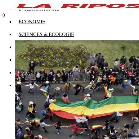
INTERNATIONAL
0
ÉCONOMIE
SCIENCES & ÉCOLOGIE
HISTOIRE
THÉORIE
CULTURE
MULTIMÉDIAS