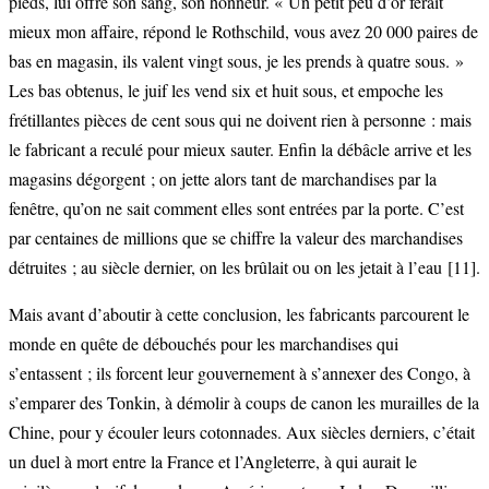
pieds, lui offre son sang, son honneur. « Un petit peu d’or ferait
mieux mon affaire, répond le Rothschild, vous avez 20 000 paires de
bas en magasin, ils valent vingt sous, je les prends à quatre sous. »
Les bas obtenus, le juif les vend six et huit sous, et empoche les
frétillantes pièces de cent sous qui ne doivent rien à personne : mais
le fabricant a reculé pour mieux sauter. Enfin la débâcle arrive et les
magasins dégorgent ; on jette alors tant de marchandises par la
fenêtre, qu’on ne sait comment elles sont entrées par la porte. C’est
par centaines de millions que se chiffre la valeur des marchandises
détruites ; au siècle dernier, on les brûlait ou on les jetait à l’eau
[11]
.
Mais avant d’aboutir à cette conclusion, les fabricants parcourent le
monde en quête de débouchés pour les marchandises qui
s’entassent ; ils forcent leur gouvernement à s’annexer des Congo, à
s’emparer des Tonkin, à démolir à coups de canon les murailles de la
Chine, pour y écouler leurs cotonnades. Aux siècles derniers, c’était
un duel à mort entre la France et l’Angleterre, à qui aurait le