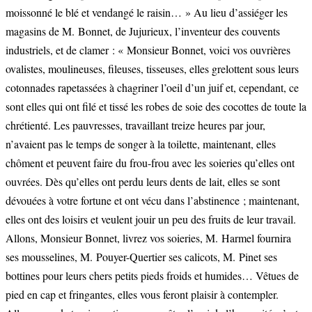
moissonné le blé et vendangé le raisin… » Au lieu d’assiéger les
magasins de M. Bonnet, de Jujurieux, l’inventeur des couvents
industriels, et de clamer : « Monsieur Bonnet, voici vos ouvrières
ovalistes, moulineuses, fileuses, tisseuses, elles grelottent sous leurs
cotonnades rapetassées à chagriner l’oeil d’un juif et, cependant, ce
sont elles qui ont filé et tissé les robes de soie des cocottes de toute la
chrétienté. Les pauvresses, travaillant treize heures par jour,
n’avaient pas le temps de songer à la toilette, maintenant, elles
chôment et peuvent faire du frou-frou avec les soieries qu’elles ont
ouvrées. Dès qu’elles ont perdu leurs dents de lait, elles se sont
dévouées à votre fortune et ont vécu dans l’abstinence ; maintenant,
elles ont des loisirs et veulent jouir un peu des fruits de leur travail.
Allons, Monsieur Bonnet, livrez vos soieries, M. Harmel fournira
ses mousselines, M. Pouyer-Quertier ses calicots, M. Pinet ses
bottines pour leurs chers petits pieds froids et humides… Vêtues de
pied en cap et fringantes, elles vous feront plaisir à contempler.