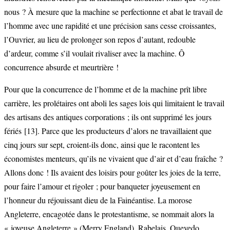
nous ? À mesure que la machine se perfectionne et abat le travail de
l’homme avec une rapidité et une précision sans cesse croissantes,
l’Ouvrier, au lieu de prolonger son repos d’autant, redouble
d’ardeur, comme s’il voulait rivaliser avec la machine. Ô
concurrence absurde et meurtrière !
Pour que la concurrence de l’homme et de la machine prît libre
carrière, les prolétaires ont aboli les sages lois qui limitaient le travail
des artisans des antiques corporations ; ils ont supprimé les jours
fériés
[13]
. Parce que les producteurs d’alors ne travaillaient que
cinq jours sur sept, croient-ils donc, ainsi que le racontent les
économistes menteurs, qu’ils ne vivaient que d’air et d’eau fraîche ?
Allons donc ! Ils avaient des loisirs pour goûter les joies de la terre,
pour faire l’amour et rigoler ; pour banqueter joyeusement en
l’honneur du réjouissant dieu de la Fainéantise. La morose
Angleterre, encagotée dans le protestantisme, se nommait alors la
« joyeuse Angleterre » (Merry England). Rabelais, Quevedo,