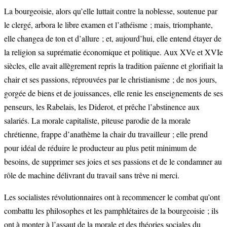
La bourgeoisie, alors qu’elle luttait contre la noblesse, soutenue par
le clergé, arbora le libre examen et l’athéisme ; mais, triomphante,
elle changea de ton et d’allure ; et, aujourd’hui, elle entend étayer de
la religion sa suprématie économique et politique. Aux XVe et XVIe
siècles, elle avait allègrement repris la tradition païenne et glorifiait la
chair et ses passions, réprouvées par le christianisme ; de nos jours,
gorgée de biens et de jouissances, elle renie les enseignements de ses
penseurs, les Rabelais, les Diderot, et prêche l’abstinence aux
salariés. La morale capitaliste, piteuse parodie de la morale
chrétienne, frappe d’anathème la chair du travailleur ; elle prend
pour idéal de réduire le producteur au plus petit minimum de
besoins, de supprimer ses joies et ses passions et de le condamner au
rôle de machine délivrant du travail sans trêve ni merci.
Les socialistes révolutionnaires ont à recommencer le combat qu’ont
combattu les philosophes et les pamphlétaires de la bourgeoisie ; ils
ont à monter à l’assaut de la morale et des théories sociales du