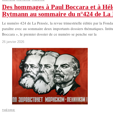
Des hommages à Paul Boccara et à Hél
Rytmann au sommaire du n°424 de La 
Le numéro 424 de La Pensée, la revue trimestrielle éditée par la Fondat
paraître avec au sommaire deux importants dossiers thématiques. Intit
Boccara », le premier dossier de ce numéro se penche sur la
26 janvier 2026
THÉORIE