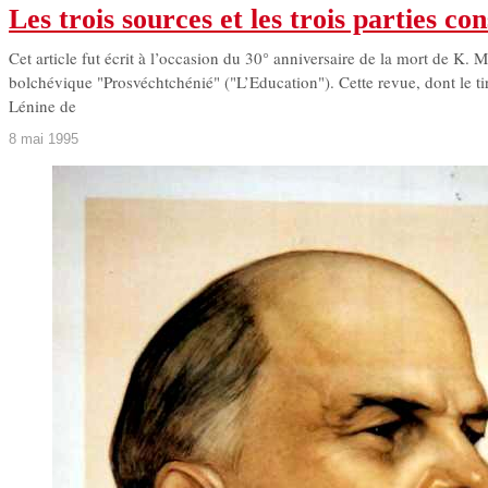
Les trois sources et les trois parties c
Cet article fut écrit à l’occasion du 30° anniversaire de la mort de K. M
bolchévique "Prosvéchtchénié" ("L’Education"). Cette revue, dont le tir
Lénine de
8 mai 1995