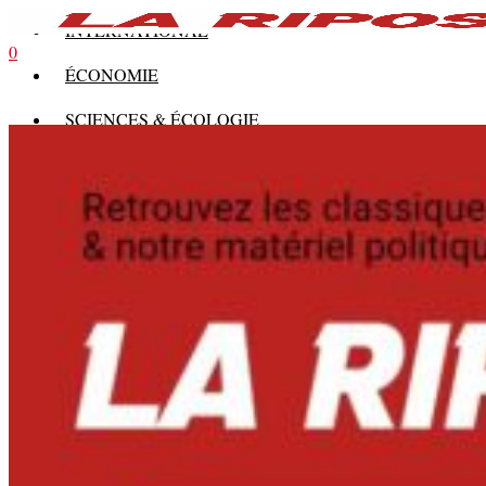
INTERNATIONAL
0
ÉCONOMIE
SCIENCES & ÉCOLOGIE
HISTOIRE
THÉORIE
CULTURE
MULTIMÉDIAS