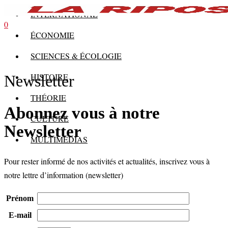
INTERNATIONAL
0
ÉCONOMIE
SCIENCES & ÉCOLOGIE
HISTOIRE
Newsletter
THÉORIE
Abonnez vous à notre
CULTURE
Newsletter
MULTIMÉDIAS
Pour rester informé de nos activités et actualités, inscrivez vous à
notre lettre d’information (newsletter)
Prénom
E-mail