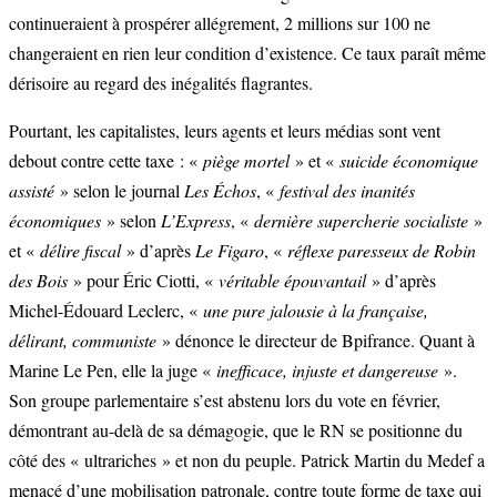
continueraient à prospérer allégrement, 2 millions sur 100 ne
changeraient en rien leur condition d’existence. Ce taux paraît même
dérisoire au regard des inégalités flagrantes.
Pourtant, les capitalistes, leurs agents et leurs médias sont vent
debout contre cette taxe : «
piège mortel
» et «
suicide économique
assisté
» selon le journal
Les
É
chos
, «
festival des inanités
économiques
» selon
L’Express
, «
dernière supercherie socialiste
»
et «
délire fiscal
» d’après
Le Figaro
, «
réflexe paresseux de Robin
des
B
ois
» pour Éric Ciotti, «
véritable épouvantail
» d’après
Michel-Édouard Leclerc, «
une pure jalousie à la française,
délirant, communiste
» dénonce le directeur de Bpifrance. Quant à
Marine Le Pen, elle la juge «
inefficace, injuste et dangereuse
».
Son groupe parlementaire s’est abstenu lors du vote en février,
démontrant au-delà de sa démagogie, que le RN se positionne du
côté des « ultrariches » et non du peuple. Patrick Martin du Medef a
menacé d’une
mobilisation patronale
, contre toute forme de taxe qui