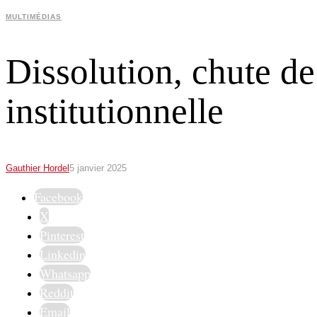
MULTIMÉDIAS
Dissolution, chute de 
institutionnelle
Gauthier Hordel
5 janvier 2025
Facebook
X
Pinterest
Linkedin
Whatsapp
Reddit
Email