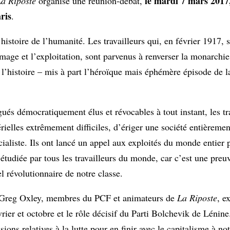
le mardi 7 mars 2017
a Riposte
organise une réunion-débat,
ris
.
istoire de l’humanité. Les travailleurs qui, en février 1917, s
mage et l’exploitation, sont parvenus à renverser la monarchie
de l’histoire – mis à part l’héroïque mais éphémère épisode d
ués démocratiquement élus et révocables à tout instant, les tra
rielles extrêmement difficiles, d’ériger une société entièremen
ocialiste. Ils ont lancé un appel aux exploités du monde entier 
 étudiée par tous les travailleurs du monde, car c’est une preu
el révolutionnaire de notre classe.
 de Greg Oxley, membres du PCF et animateurs de
La Riposte
, e
rier et octobre et le rôle décisif du Parti Bolchevik de Lénine
sions relatives à la lutte pour en finir avec le capitalisme à no