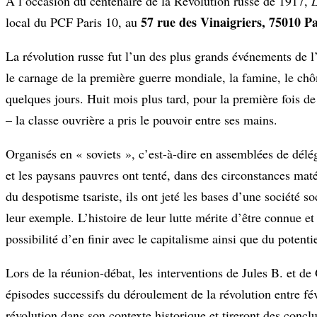
À l’occasion du centenaire de la Révolution russe de 1917,
L
57 rue des Vinaigriers, 75010 Pa
local du PCF Paris 10, au
La révolution russe fut l’un des plus grands événements de l’h
le carnage de la première guerre mondiale, la famine, le chô
quelques jours. Huit mois plus tard, pour la première fois 
– la classe ouvrière a pris le pouvoir entre ses mains.
Organisés en « soviets », c’est-à-dire en assemblées de délég
et les paysans pauvres ont tenté, dans des circonstances maté
du despotisme tsariste, ils ont jeté les bases d’une société s
leur exemple. L’histoire de leur lutte mérite d’être connue et
possibilité d’en finir avec le capitalisme ainsi que du potenti
Lors de la réunion-débat, les interventions de Jules B. et
épisodes successifs du déroulement de la révolution entre fév
révolution dans son contexte historique et tireront des conclu