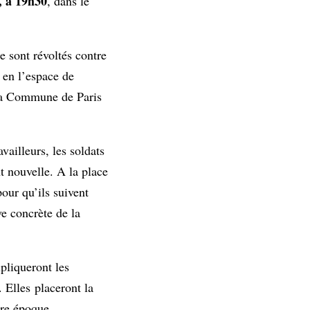
, à 19h30
, dans le
e sont révoltés contre
 en l’espace de
e la Commune de Paris
vailleurs, les soldats
t nouvelle. A la place
pour qu’ils suivent
ve concrète de la
xpliqueront les
. Elles placeront la
tre époque.