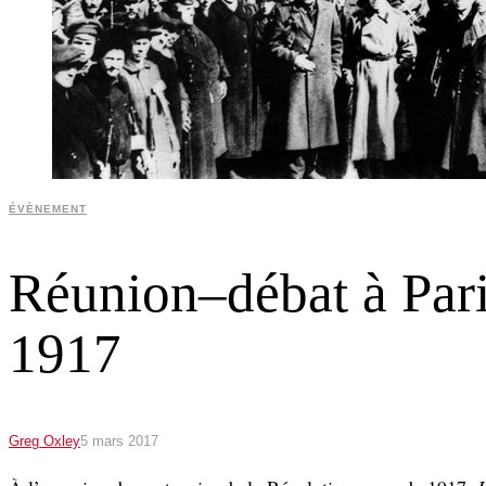
ÉVÈNEMENT
Réunion–débat à Pari
1917
Greg Oxley
5 mars 2017