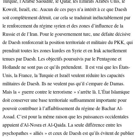
Turquie, l’Arabie Saoudite, le Qatar, les Émirats Arabes Unis, le
Koweït, Israël, etc. Aucun de ces pays n’a intérêt à ce que Daesh
soit complètement détruit, car cela se traduirait inéluctablement par
le renforcement du régime syrien et des zones d’influence de la
Russie et de l’Iran. Pour le gouvernement turc, une défaite décisive
de Daesh renforcerait la position territoriale et militaire du PKK, qui
prendrait toutes les zones kurdes en Syrie et en Irak actuellement
tenues par Daesh. Les objectifs poursuivis par le Pentagone et
Hollande ne sont pas ce qu’ils prétendent. Il est vrai que les États-
Unis, la France, la Turquie et Israël veulent réduire les capacités
militaires de Daesh. Ils ne veulent pas qu’il s’empare de Damas.
Mais la « guerre contre le terrorisme » s’arrête là. L’État Islamique
doit conserver une base territoriale suffisamment importante pour
pouvoir contribuer à l’affaiblissement du régime de Bachar Al-
Assad. C’est pour la même raison que les puissances occidentales
appuient d’Al-Nosra et Al-Qaida. La seule différence entre les
psychopathes « alliés » et ceux de Daesh est qu’ils évitent de publier