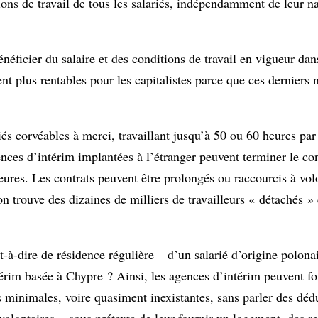
tions de travail de tous les salariés, indépendamment de leur na
énéficier du salaire et des conditions de travail en vigueur dan
t plus rentables pour les capitalistes parce que ces derniers 
riés corvéables à merci, travaillant jusqu’à 50 ou 60 heures pa
ces d’intérim implantées à l’étranger peuvent terminer le cont
heures. Les contrats peuvent être prolongés ou raccourcis à vo
trouve des dizaines de milliers de travailleurs « détachés » 
t-à-dire de résidence régulière – d’un salarié d’origine polona
érim basée à Chypre ? Ainsi, les agences d’intérim peuvent f
es minimales, voire quasiment inexistantes, sans parler des déd
volontaires » sous prétexte de leur fournir un logement, des 