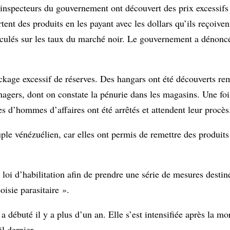
 inspecteurs du gouvernement ont découvert des prix excessif
ent des produits en les payant avec les dollars qu’ils reçoiv
lculés sur les taux du marché noir. Le gouvernement a dénoncé
kage excessif de réserves. Des hangars ont été découverts re
agers, dont on constate la pénurie dans les magasins. Une fois
 d’hommes d’affaires ont été arrêtés et attendent leur procès
ple vénézuélien, car elles ont permis de remettre des produits
i d’habilitation afin de prendre une série de mesures destin
isie parasitaire ».
ébuté il y a plus d’un an. Elle s’est intensifiée après la mo
l dernier.