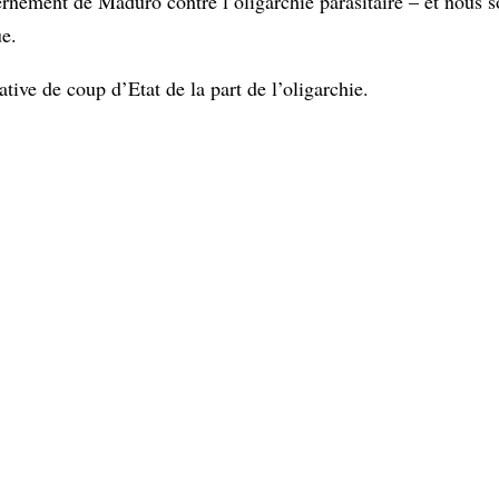
nement de Maduro contre l’oligarchie parasitaire – et nous s
ue.
tive de coup d’Etat de la part de l’oligarchie.