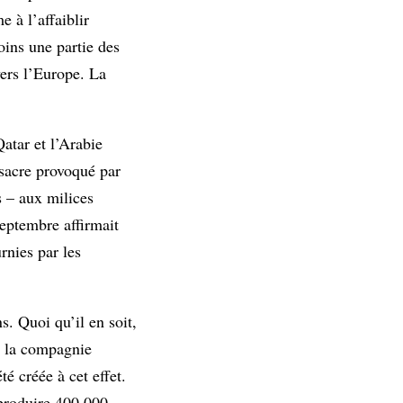
e à l’affaiblir
oins une partie des
vers l’Europe. La
atar et l’Arabie
ssacre provoqué par
s – aux milices
eptembre affirmait
rnies par les
s. Quoi qu’il en soit,
et la compagnie
 créée à cet effet.
 produire 400 000