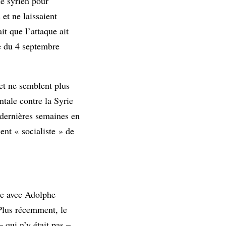
me syrien pour
et ne laissaient
it que l’attaque ait
re du 4 septembre
et ne semblent plus
ntale contre la Syrie
 dernières semaines en
ent « socialiste » de
me avec Adolphe
 Plus récemment, le
 qui n’y était pas –