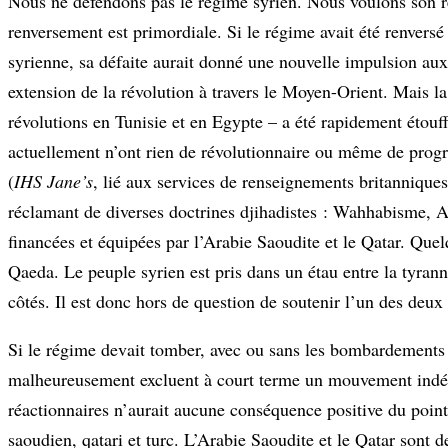
Nous ne défendons pas le régime syrien. Nous voulons son re
renversement est primordiale. Si le régime avait été renver
syrienne, sa défaite aurait donné une nouvelle impulsion aux 
extension de la révolution à travers le Moyen-Orient. Mais l
révolutions en Tunisie et en Egypte – a été rapidement étouf
actuellement n’ont rien de révolutionnaire ou même de progre
(
IHS Jane’s
, lié aux services de renseignements britanniques
réclamant de diverses doctrines djihadistes : Wahhabisme, Al
financées et équipées par l’Arabie Saoudite et le Qatar. Que
Qaeda. Le peuple syrien est pris dans un étau entre la tyrann
côtés. Il est donc hors de question de soutenir l’un des deu
Si le régime devait tomber, avec ou sans les bombardements o
malheureusement excluent à court terme un mouvement indépe
réactionnaires n’aurait aucune conséquence positive du point 
saoudien, qatari et turc. L’Arabie Saoudite et le Qatar sont 