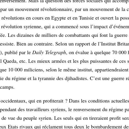
nversement. Mais la question des forces sociales qui accompl
sé par un mouvement révolutionnaire, par un mouvement de la c
révolutions en cours en Egypte et en Tunisie et ouvert la poss
a révolution syrienne, qui a commencé sous l’impact d’événeme
fée. Les dizaines de milliers de combattants qui font la guerr
ssiste. Bien au contraire. Selon un rapport de l’Institut Brit
), publié par le
Daily Telegraph
, on évalue à quelque 70 000 
 Qaeda, etc. Les mieux armées et les plus puissantes de ces s
lque 10 000 miliciens, selon le même institut, appartiendraien
ie du régime et la tyrannie des djihadistes. C’est une guerre 
x camps.
ccidentaux, qui en profiterait ? Dans les conditions actuelles
ndant des travailleurs syriens, le renversement du régime pa
de vue du peuple syrien. Les seuls qui en tireraient profit ser
deux Etats rivaux qui réclament tous deux le bombardement des 