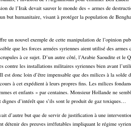
asion de l’Irak devait sauver le monde des « armes de destruct
it un but humanitaire, visant à protéger la population de Beng
ffre un nouvel exemple de cette manipulation de l’opinion publ
ssible que les forces armées syriennes aient utilisé des armes
crupules à ce sujet. D’un autre côté, l’Arabie Saoudite et le Q
 contre les installations militaires syriennes bien avant l’uti
Il est donc loin d’être impensable que des milices à la solde 
cours à cet expédient à leurs propres fins. Les milices fondame
mmes et enfants » par centaines. Monsieur Hollande ne sembl
t dignes d’intérêt que s’ils sont le produit de gaz toxiques…
it d’autre but que de servir de justification à une interventi
t détenir des preuves irréfutables impliquant le régime syrien