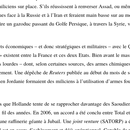
iliciens sur place. S’ils réussissent à renverser Assad, ou mêm
ues face à la Russie et à l’Iran et feraient main basse sur au m
ire un gazoduc passant du Golfe Persique, à travers la Syrie, 
ts économiques – et donc stratégiques et militaires – avec le Q
 existent entre la France et ces deux Etats. Bien avant le ma
s lourdes – dont, selon certaines sources, des armes chimique
galement. Une dépêche de
Reuters
publiée au début du mois de s
t en Jordanie formaient des miliciens à l’utilisation d’armes fou
ors que Hollande tente de se rapprocher davantage des Saoudien
au fil des années. En 2006, un accord a été conclu entre Total 
une raffinerie géante à Jubail. Une
joint venture
(SATORP) a été
l est en cours d’achèvement et déjà opérationnel. Capable de