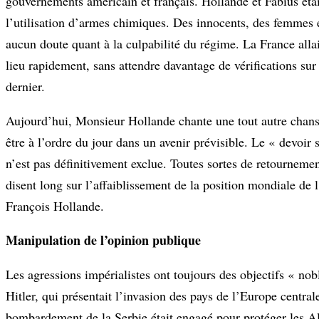
gouvernements américain et français. Hollande et Fabius étai
l’utilisation d’armes chimiques. Des innocents, des femmes et
aucun doute quant à la culpabilité du régime. La France allai
lieu rapidement, sans attendre davantage de vérifications sur
dernier.
Aujourd’hui, Monsieur Hollande chante une tout autre chanso
être à l’ordre du jour dans un avenir prévisible. Le « devoir 
n’est pas définitivement exclue. Toutes sortes de retourneme
disent long sur l’affaiblissement de la position mondiale de 
François Hollande.
Manipulation de l’opinion publique
Les agressions impérialistes ont toujours des objectifs « n
Hitler, qui présentait l’invasion des pays de l’Europe centr
bombardement de la Serbie était engagé pour protéger les Al