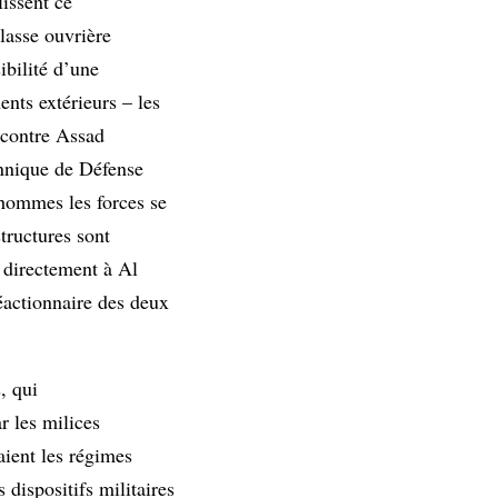
issent ce
lasse ouvrière
ibilité d’une
nts extérieurs – les
e contre Assad
annique de Défense
hommes les forces se
tructures sont
t directement à Al
réactionnaire des deux
, qui
r les milices
aient les régimes
dispositifs militaires