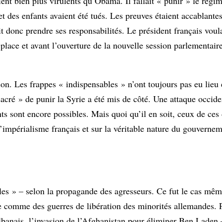
ent bien plus virulents qu’Obama. Il fallait « punir » le régi
 des enfants avaient été tués. Les preuves étaient accablantes 
t donc prendre ses responsabilités. Le président français voula
 place et avant l’ouverture de la nouvelle session parlementai
n. Les frappes « indispensables » n’ont toujours pas eu lieu 
sacré » de punir la Syrie a été mis de côté. Une attaque occide
nts sont encore possibles. Mais quoi qu’il en soit, ceux de ces
l’impérialisme français et sur la véritable nature du gouvernem
obles » – selon la propagande des agresseurs. Ce fut le cas mê
ale comme des guerres de libération des minorités allemandes.
banais, l’invasion de l’Afghanistan pour éliminer Ben Laden –