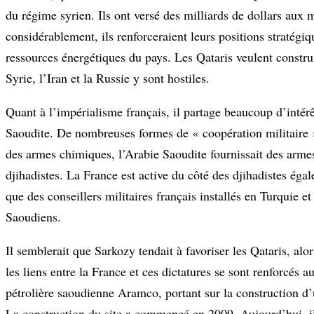
du régime syrien. Ils ont versé des milliards de dollars aux m
considérablement, ils renforceraient leurs positions stratégiq
ressources énergétiques du pays. Les Qataris veulent constru
Syrie, l’Iran et la Russie y sont hostiles.
Quant à l’impérialisme français, il partage beaucoup d’intérê
Saoudite. De nombreuses formes de « coopération militaire »
des armes chimiques, l’Arabie Saoudite fournissait des arme
djihadistes. La France est active du côté des djihadistes é
que des conseillers militaires français installés en Turquie e
Saoudiens.
Il semblerait que Sarkozy tendait à favoriser les Qataris, al
les liens entre la France et ces dictatures se sont renforcés 
pétrolière saoudienne Aramco, portant sur la construction d’
La construction du site a commencé en 2009. Aujourd’hui, i