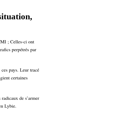
situation
,
FMI ; Celles-ci ont
rafics perpétrés par
e ces pays. Leur tracé
égient certaines
s radicaux de s’armer
en Lybie.