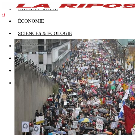
INTERNATIONAL
0
ÉCONOMIE
SCIENCES & ÉCOLOGIE
HISTOIRE
THÉORIE
CULTURE
MULTIMÉDIAS